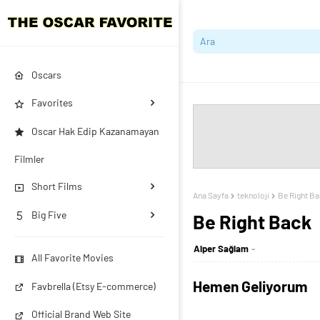
Oscars
Favorites
Oscar Hak Edip Kazanamayan
Filmler
Short Films
Ana Sayfa
teknoloji
Be Right B
Big Five
Be Right Back
Alper Sağlam
All Favorite Movies
Hemen Geliyorum
Favbrella (Etsy E-commerce)
Official Brand Web Site