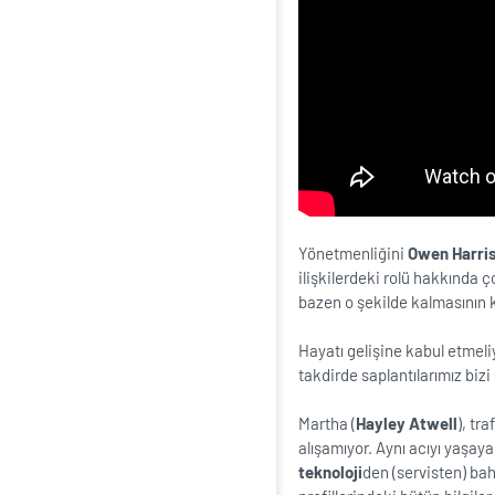
Yönetmenliğini
Owen Harri
ilişkilerdeki rolü hakkında ç
bazen o şekilde kalmasının k
Hayatı gelişine kabul etmeli
takdirde saplantılarımız biz
Martha (
Hayley Atwell
), tr
alışamıyor. Aynı acıyı yaşay
teknoloji
den (servisten) bah