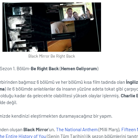
Black Mirror Be Right Back
. Sezon 1. Bölüm-
Be Right Back
(
Hemen Geliyorum
)
birbirinden bağımsız 6 bölümü ve her bölümü kısa film tadında olan
İngili
yna
) ile 6 bölümde anlatılanlar da insanın yüzüne adeta tokat gibi çarpıyo
 olduğu kadar da gelecekte olabilitesi yüksek olaylar işlenmiş.
Charlie 
de değil.
ğinizde kendinizi eleştirmekten duramayacağınız bir yapım.
ümden oluşan
Black Mirror
'un,
The National Anthem
(Milli Marş),
Fifteen 
he Entire History of You
(Senin Tüm Tarihin) ilk sezon bölümlerini tanıt