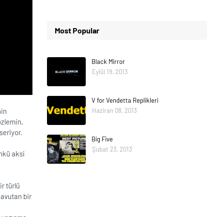
Most Popular
Black Mirror
Eylül 19, 2013
V for Vendetta Replikleri
nin
Haziran 08, 2013
özlemin,
seriyor.
Big Five
Şubat 23, 2013
ünkü aksi
r türlü
 avutan bir