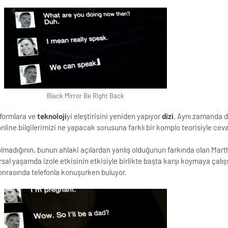
Black Mirror Be Right Back
tformlara ve
teknoloji
yi eleştirisini yeniden yapıyor
dizi
. Aynı zamanda d
 online bilgilerimizi ne yapacak sorusuna farklı bir komplo teorisiyle ceva
lmadığının, bunun ahlaki açılardan yanlış olduğunun farkında olan Mart
rsal yaşamda izole etkisinin etkisiyle birlikte başta karşı koymaya çalış
sonrasında telefonla konuşurken buluyor.