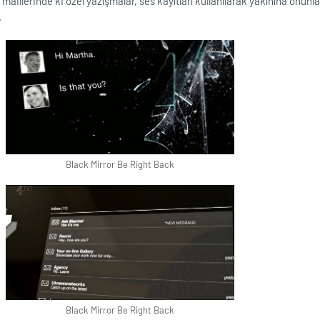
r, maillerinde ki özel yazışmalar, ses kayıtları kullanılarak yakınına onun
.
Black Mirror Be Right Back
Black Mirror Be Right Back