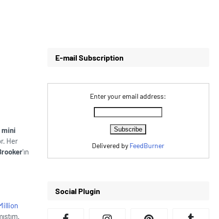
E-mail Subscription
Enter your email address:
z mini
r. Her
Delivered by
FeedBurner
Brooker
'ın
Social Plugin
Million
mıştım.