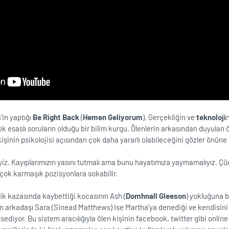
s
'in yaptığı
Be Right Back
(
Hemen Geliyorum
), Gerçekliğin ve
teknoloji
ok esaslı soruların olduğu bir bilim kurgu. Ölenlerin arkasından duyulan 
işinin psikolojisi açısından çok daha yararlı olabileceğini gözler önüne 
yiz. Kayıplarımızın yasını tutmalı ama bunu hayatımıza yaymamalıyız. Ç
i çok karmaşık pozisyonlara sokabilir.
afik kazasında kaybettiği kocasının Ash (
Domhnall Gleeson
) yokluğuna bi
an arkadaşı Sara (Sinead Matthews) ise Martha'ya denediği ve kendisini
sediyor. Bu sistem aracılığıyla ölen kişinin facebook, twitter gibi online