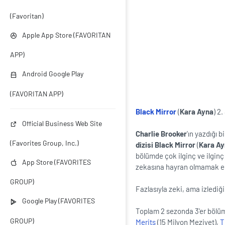
(Favoritan)
Apple App Store (FAVORITAN
APP)
Android Google Play
(FAVORITAN APP)
Black Mirror
(
Kara Ayna
) 2
Official Business Web Site
Charlie Brooker
'ın yazdığı 
(Favorites Group, Inc.)
dizisi
Black Mirror
(
Kara A
bölümde çok ilginç ve ilginç
App Store (FAVORITES
zekasına hayran olmamak el
GROUP)
Fazlasıyla zeki, ama izledi
Google Play (FAVORITES
Toplam 2 sezonda 3'er böl
GROUP)
Merits
(15 Milyon Meziyet),
T