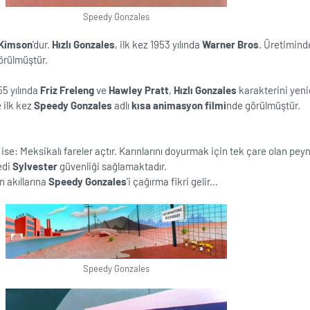
Speedy Gonzales
cKimson
'dur.
Hızlı Gonzales
, ilk kez 1953 yılında
Warner Bros
. Üretimind
örülmüştür.
955 yılında
Friz Freleng
ve
Hawley Pratt
,
Hızlı Gonzales
karakterini yen
e ilk kez
Speedy Gonzales
adlı
kısa animasyon filmi
nde görülmüştür.
 ise: Meksikalı fareler açtır. Karınlarını doyurmak için tek çare olan peyn
edi
Sylvester
güvenliği sağlamaktadır.
 akıllarına
Speedy Gonzales
'i çağırma fikri gelir...
Speedy Gonzales