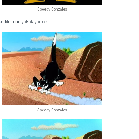
Speedy Gonzales
 kediler onu yakalayamaz.
Speedy Gonzales