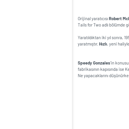
Orijinal yaratıcısı
Robert M
Tails for Two adlı bölümde g
Yaratıldıktan iki yıl sonra, 1
yaratmıştır.
Hızlı
, yeni haliyl
Speedy Gonzales
'in konusu
fabrikasının kapısında ise K
Ne yapacaklarını düşünürken