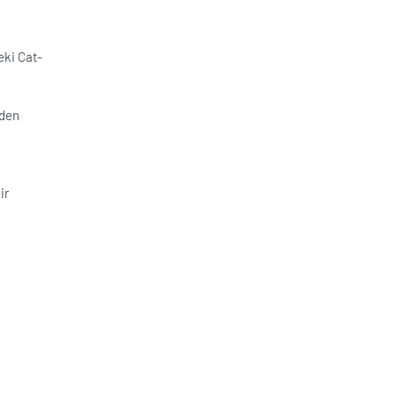
eki Cat-
iden
ir