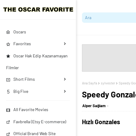
Oscars
Favorites
Oscar Hak Edip Kazanamayan
Filmler
Short Films
Ana Sayfa
sylvester
Speedy Go
Big Five
Speedy Gonzal
Alper Sağlam
All Favorite Movies
Hızlı Gonzales
Favbrella (Etsy E-commerce)
Official Brand Web Site