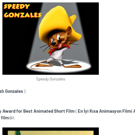
Speedy Gonzales
zlı Gonzales
)
 Award for Best Animated Short Film
(
En İyi Kısa Animasyon Filmi
 film
dir.