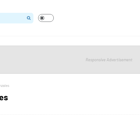
Responsive Advertisement
nzales
es