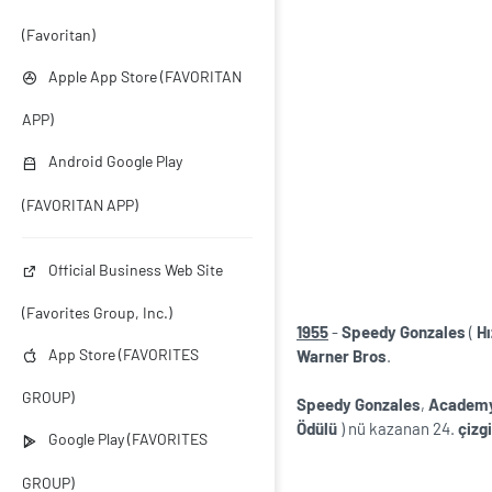
(Favoritan)
Apple App Store (FAVORITAN
APP)
Android Google Play
(FAVORITAN APP)
Official Business Web Site
(Favorites Group, Inc.)
1955
-
Speedy Gonzales
(
Hı
App Store (FAVORITES
Warner Bros
.
GROUP)
Speedy Gonzales
,
Academy
Ödülü
) nü kazanan 24.
çizgi
Google Play (FAVORITES
GROUP)