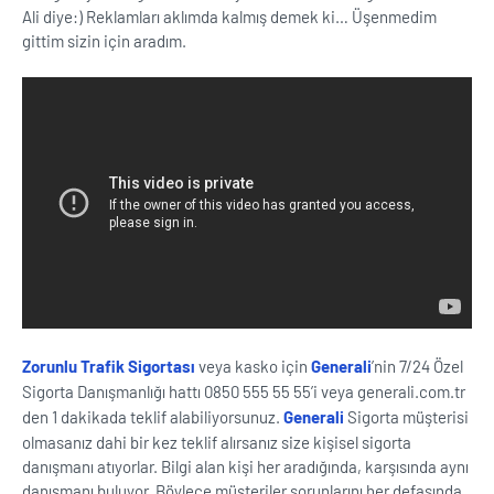
Ali diye:) Reklamları aklımda kalmış demek ki… Üşenmedim
gittim sizin için aradım.
Zorunlu Trafik Sigortası
veya kasko için
Generali
’nin 7/24 Özel
Sigorta Danışmanlığı hattı 0850 555 55 55’i veya generali.com.tr
den 1 dakikada teklif alabiliyorsunuz.
Generali
Sigorta müşterisi
olmasanız dahi bir kez teklif alırsanız size kişisel sigorta
danışmanı atıyorlar. Bilgi alan kişi her aradığında, karşısında aynı
danışmanı buluyor. Böylece müşteriler sorunlarını her defasında