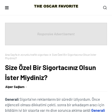
Responsive Advertisement
Ana Sayfa
zorunlu trafik sigortası
Size Özel Bir Sigortacınız Olsun İster
Miydiniz?
Size Özel Bir Sigortacınız Olsun
İster Miydiniz?
Alper Sağlam
Generali
Sigorta’nın reklamlarını bir süredir izliyordum. Önce
eğlenceli olması dikkatimi çekti, sonra bir arkadaşım aracı için
bildiğim iyi bir sigorta var mı diye sorunca aklıma geldi
Generali