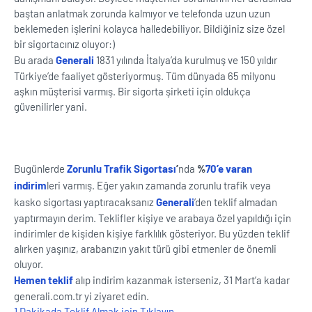
baştan anlatmak zorunda kalmıyor ve telefonda uzun uzun
beklemeden işlerini kolayca halledebiliyor. Bildiğiniz size özel
bir sigortacınız oluyor:)
Bu arada
Generali
1831 yılında İtalya’da kurulmuş ve 150 yıldır
Türkiye’de faaliyet gösteriyormuş. Tüm dünyada 65 milyonu
aşkın müşterisi varmış. Bir sigorta şirketi için oldukça
güvenilirler yani.
Bugünlerde
Zorunlu Trafik Sigortası
’
nda
%
70’e varan
indirim
leri varmış. Eğer yakın zamanda zorunlu trafik veya
kasko sigortası yaptıracaksanız
Generali
’den teklif almadan
yaptırmayın derim. Teklifler kişiye ve arabaya özel yapıldığı için
indirimler de kişiden kişiye farklılık gösteriyor. Bu yüzden teklif
alırken yaşınız, arabanızın yakıt türü gibi etmenler de önemli
oluyor.
Hemen teklif
alıp indirim kazanmak isterseniz, 31 Mart’a kadar
generali.com.tr yi ziyaret edin.
1 Dakikada Teklif Almak için Tıklayın.