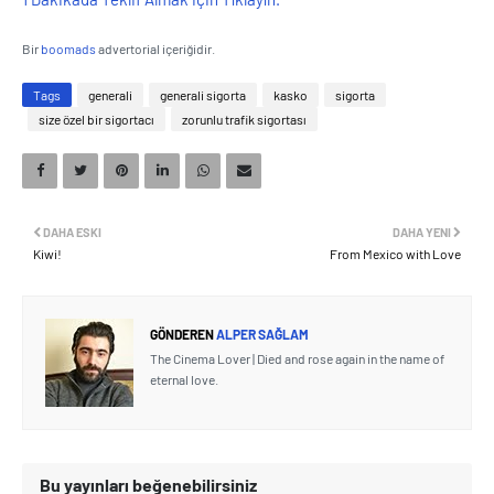
Bir
boomads
advertorial içeriğidir.
Tags
generali
generali sigorta
kasko
sigorta
size özel bir sigortacı
zorunlu trafik sigortası
DAHA ESKI
DAHA YENI
Kiwi!
From Mexico with Love
GÖNDEREN
ALPER SAĞLAM
The Cinema Lover | Died and rose again in the name of
eternal love.
Bu yayınları beğenebilirsiniz