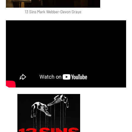
13 Sins Mark Webber-Devon Graye