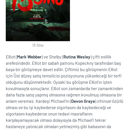
13 Sins
Elliot (
Mark Webber
) ve Shelby (
Rutina Wesley
) çifti evlilik
arefesindedir. Elliot bir sabah patronu Kopeckny tarafından baş
başa bir görüşmeye davet edilir. Çiftimiz bu görüşmenin Elliot
için Üst düzey satış temsilcisi pozisyonuna yükseleceği bir terfi
olduğunu düşünmektedir. Oysaki bu görüşme Elliot'ın işten
kovulmasıyla sonuçlanır. Elliot son zamanlarda her zamankinden
daha fazla satış yapmış olmasına rağmen kovulmuş olmasına bir
anlam veremez. Kardeşi Michael'in (
Devon Graye
) zihinsel özürlü
olması ve bu işi kaybederse sigortasını da kaybedeceği ve
sigortasını kaybederse onun tedavi masraflarını
karşılayamayacak olması dolayısıyla da Michael'i tekrar
hastaneye yatıracak olmaları yetmezmiş gibi babasının da