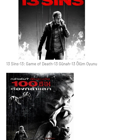
13 Sins-13: Game of Death-13 Günah-13 Ölüm Oyunu