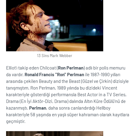
13 Sins Mark Webber
Elliot'ı takip eden Chilcoat (
Ron Perlman
) adlı bir polis memuru
da vardır.
Ronald Francis ''Ron'' Perlman
ile 1987-1990 yılları
arasında çekilen Beauty and the Beast (Güzel ve Çirkin) dizisiyle
tanışmıştım. Ron Perlman, 1989 yılında bu dizideki Vincent
karakteriyle gösterdiği performansla Best Actor in a TV Series,
Drama (En İyi Aktör-Dizi, Drama) dalında Altın Küre Ödülü'nü de
kazanmıştı.
Perlman
, daha sonra canlandırdığı Hellboy
karakteriyle 58 yaşında en yaşlı süper kahraman olarak kayıtlara
geçmiştir.