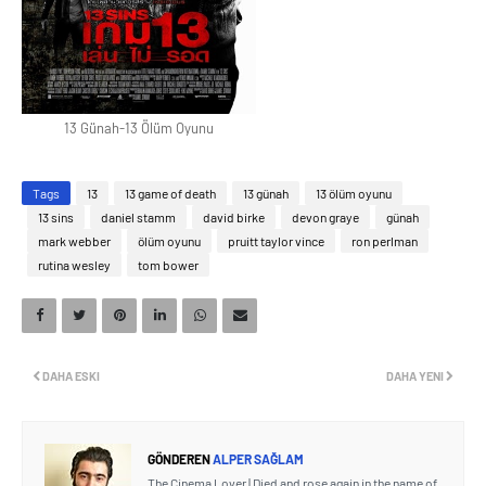
13 Günah-13 Ölüm Oyunu
Tags
13
13 game of death
13 günah
13 ölüm oyunu
13 sins
daniel stamm
david birke
devon graye
günah
mark webber
ölüm oyunu
pruitt taylor vince
ron perlman
rutina wesley
tom bower
DAHA ESKI
DAHA YENI
GÖNDEREN
ALPER SAĞLAM
The Cinema Lover | Died and rose again in the name of