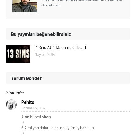
eternal love.
Bu yayınları beğenebilirsiniz
13 Sins 2014 13: Game of Death
May 31, 2014
Yorum Gönder
2 Yorumlar
Pehito
Haziran 05, 2014
Altın Küreyi almış
:)
6.2 milyon dolar neleri değiştirmiş bakalım.
:)