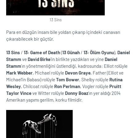
13 Sins
Para en düzgün insanı bile yoldan çıkarıp içindeki canavarı
çıkarabilecek bir güçtür.
13 Sins
/
13: Game of Death
(
13 Günah
/
13: Ölüm Oyunu
),
Daniel
Stamm
ve
David Birke
'in birlikte yazdıkları ve yine
Daniel
Stamm
'ın yönetmenliğini üstlendiği, kadrosunda: Elliot rolüyle
Mark Webber
, Michael rolüyle
Devon Graye
, Father (Elliot ve
Michael'in Babası) rolüyle
Tom Bower
, Shelby rolüyle
Rutina
Wesley
, Chilcoat rolüyle
Ron Perlman
, Vogler rolüyle
Pruitt
Taylor Vince
ve Witter rolüyle
Donny Boaz
'ın yer aldığı 2014
Amerikan yapımı gerilim, korku filmidir.