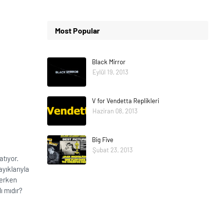
Most Popular
Black Mirror
Eylül 19, 2013
V for Vendetta Replikleri
Haziran 08, 2013
Big Five
Şubat 23, 2013
tıyor.
yıklarıyla
derken
ı mıdır?