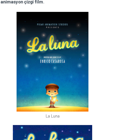
 animasyon çizgi film
.
La Luna