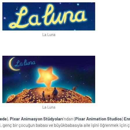
La Luna
La Luna
dede
),
Pixar Animasyon Stüdyoları
'ndan (
Pixar Animation Studios
)
En
ği, genç bir çocuğun babası ve büyükbabasıyla aile işini öğrenmek için çık