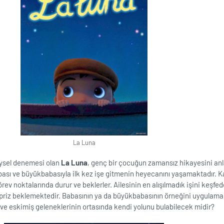
La Luna
reysel denemesi olan
La Luna
, genç bir çocuğun zamansız hikayesini anla
sı ve büyükbabasıyla ilk kez işe gitmenin heyecanını yaşamaktadır. Ka
rev noktalarında durur ve beklerler. Ailesinin en alışılmadık işini keşfe
riz beklemektedir. Babasının ya da büyükbabasının örneğini uygulamal
in ve eskimiş geleneklerinin ortasında kendi yolunu bulabilecek midir?