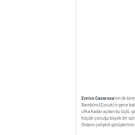
Enrico Casarosa
'nın ilk bi
Bambino (Çocuk) o gece baba
ufka kadar açılan bu üçlü, gö
küçük çocuğu büyük bir sürp
Onların çelişkili görüşlerin