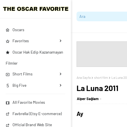
Oscars
Favorites
Oscar Hak Edip Kazanamayan
Filmler
Short Films
Ana Sayfa
short film
La Luna 20
Big Five
La Luna 2011
Alper Sağlam
All Favorite Movies
Ay
Favbrella (Etsy E-commerce)
Official Brand Web Site