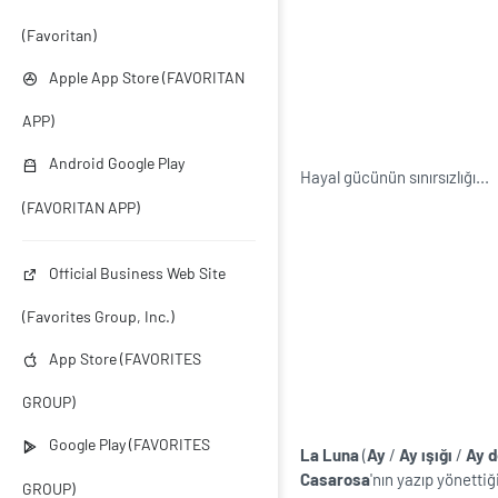
(Favoritan)
Apple App Store (FAVORITAN
APP)
Android Google Play
Hayal gücünün sınırsızlığı...
(FAVORITAN APP)
Official Business Web Site
(Favorites Group, Inc.)
App Store (FAVORITES
GROUP)
Google Play (FAVORITES
La Luna
(
Ay
/
Ay ışığı
/
Ay 
Casarosa
'nın yazıp yönetti
GROUP)