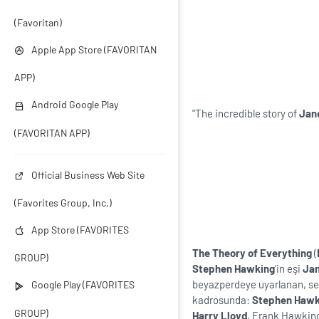
(Favoritan)
Apple App Store (FAVORITAN
APP)
Android Google Play
''The incredible story of
Jan
(FAVORITAN APP)
Official Business Web Site
(Favorites Group, Inc.)
App Store (FAVORITES
The Theory of Everything
(
GROUP)
Stephen Hawking
'in eşi
Ja
beyazperdeye uyarlanan, sen
Google Play (FAVORITES
kadrosunda:
Stephen Hawk
GROUP)
Harry Lloyd
, Frank Hawking