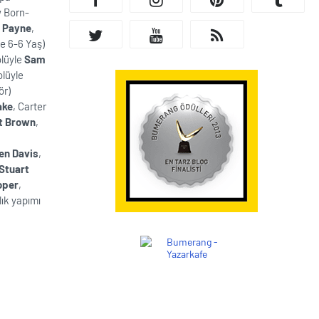
 Born-
r Payne
,
ge 6-6 Yaş)
olüyle
Sam
rolüyle
ör)
ake
, Carter
t Brown
,
en Davis
,
Stuart
oper
,
llık yapımı