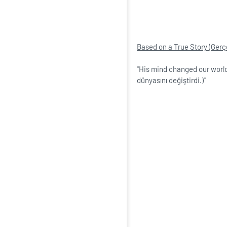
Based on a True Story (Gerç
''His mind changed our world
dünyasını değiştirdi.)''