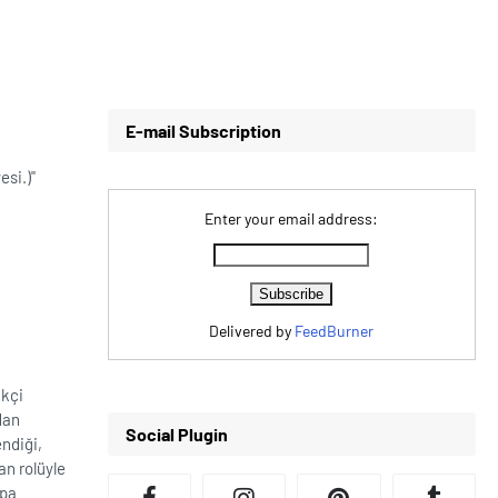
E-mail Subscription
si.)''
Enter your email address:
Delivered by
FeedBurner
ikçi
dan
Social Plugin
endiği,
ian rolüyle
ppa