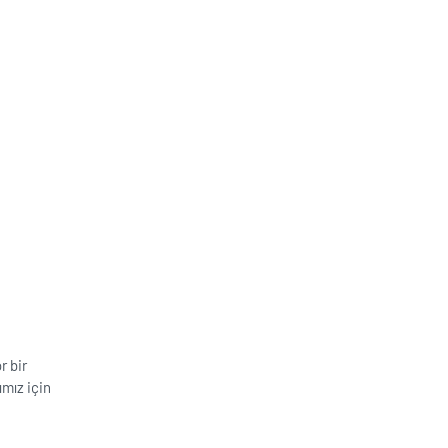
r bir
ımız için