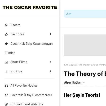
Oscars
Favorites
Oscar Hak Edip Kazanamayan
Filmler
Short Films
Ana Sayfa
the theory of everythin
Big Five
The Theory of 
Alper Sağlam
All Favorite Movies
Her Şeyin Teorisi
Favbrella (Etsy E-commerce)
Official Brand Web Site