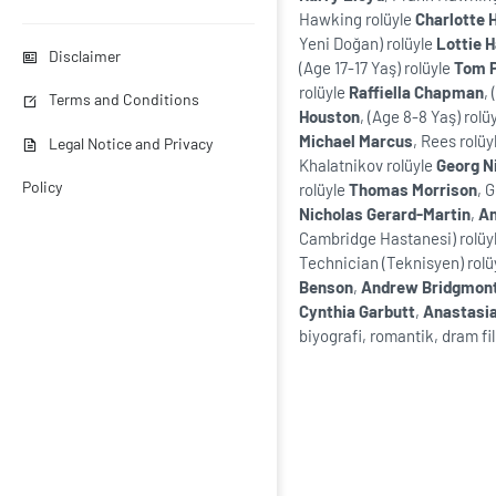
Hawking rolüyle
Charlotte 
Yeni Doğan) rolüyle
Lottie 
Disclaimer
(Age 17-17 Yaş) rolüyle
Tom P
rolüyle
Raffiella Chapman
,
Terms and Conditions
Houston
, (Age 8-8 Yaş) rolü
Michael Marcus
, Rees rolüy
Legal Notice and Privacy
Khalatnikov rolüyle
Georg N
Policy
rolüyle
Thomas Morrison
, 
Nicholas Gerard-Martin
,
An
Cambridge Hastanesi) rolüy
Technician (Teknisyen) rolü
Benson
,
Andrew Bridgmon
Cynthia Garbutt
,
Anastasia
biyografi, romantik, dram fil