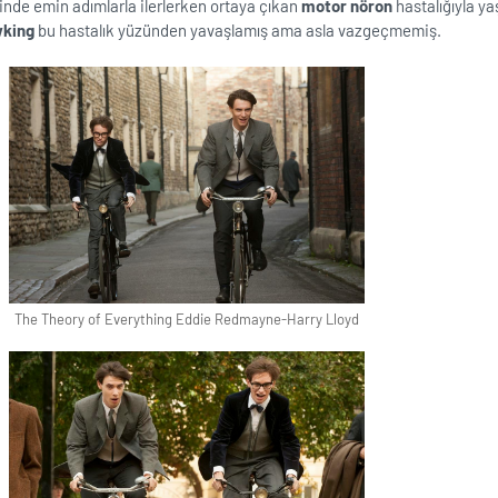
nde emin adımlarla ilerlerken ortaya çıkan
motor nöron
hastalığıyla y
wking
bu hastalık yüzünden yavaşlamış ama asla vazgeçmemiş.
The Theory of Everything Eddie Redmayne-Harry Lloyd