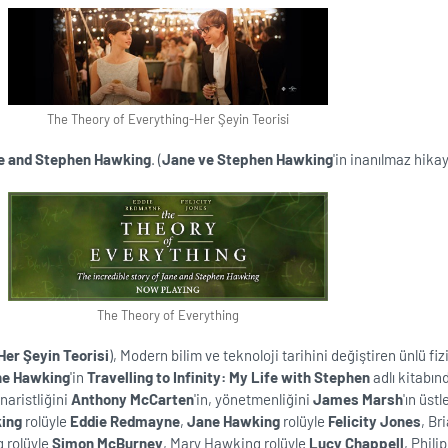
The Theory of Everything-Her Şeyin Teorisi
e and Stephen Hawking
. (
Jane ve Stephen Hawking
'in inanılmaz hikaye
The Theory of Everything
Her Şeyin Teorisi
), Modern bilim ve teknoloji tarihini değiştiren ünlü fiz
ne Hawking
'in
Travelling to Infinity: My Life with Stephen
adlı kitabın
aristliğini
Anthony McCarten
'in, yönetmenliğini
James Marsh
'ın üstl
ing
rolüyle
Eddie Redmayne
,
Jane Hawking
rolüyle
Felicity Jones
, Br
 rolüyle
Simon McBurney
, Mary Hawking rolüyle
Lucy Chappell
, Phili