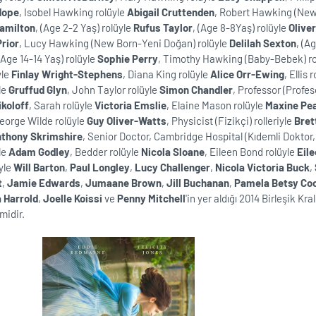
Hope
, Isobel Hawking rolüyle
Abigail Cruttenden
, Robert Hawking (New
Hamilton
, (Age 2-2 Yaş) rolüyle
Rufus Taylor
, (Age 8-8Yaş) rolüyle
Olive
rior
, Lucy Hawking (New Born-Yeni Doğan) rolüyle
Delilah Sexton
, (A
 (Age 14-14 Yaş) rolüyle
Sophie Perry
, Timothy Hawking (Baby-Bebek) r
yle
Finlay Wright-Stephens
, Diana King rolüyle
Alice Orr-Ewing
, Ellis 
le
Gruffud Glyn
, John Taylor rolüyle
Simon Chandler
, Professor (Profes
ikoloff
, Sarah rolüyle
Victoria Emslie
, Elaine Mason rolüyle
Maxine Pe
George Wilde rolüyle
Guy Oliver-Watts
, Physicist (Fizikçi) rolleriyle
Bret
thony Skrimshire
, Senior Doctor, Cambridge Hospital (Kıdemli Doktor,
le
Adam Godley
, Bedder rolüyle
Nicola Sloane
, Eileen Bond rolüyle
Eile
yle
Will Barton
,
Paul Longley
,
Lucy Challenger
,
Nicola Victoria Buck
,
t
,
Jamie Edwards
,
Jumaane Brown
,
Jill Buchanan
,
Pamela Betsy Co
 Harrold
,
Joelle Koissi
ve
Penny Mitchell
'in yer aldığı 2014 Birleşik Kra
midir.