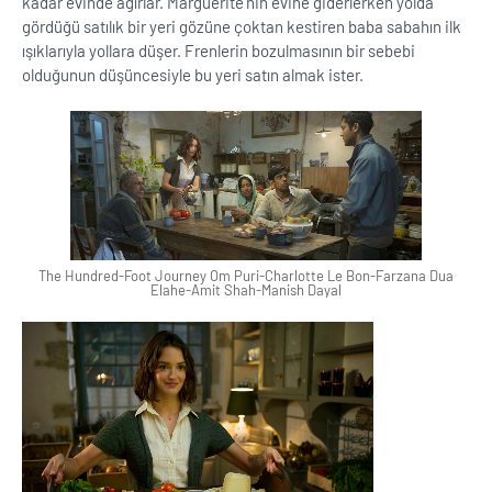
kadar evinde ağırlar. Marguerite'nin evine giderlerken yolda
gördüğü satılık bir yeri gözüne çoktan kestiren baba sabahın ilk
ışıklarıyla yollara düşer. Frenlerin bozulmasının bir sebebi
olduğunun düşüncesiyle bu yeri satın almak ister.
The Hundred-Foot Journey Om Puri-Charlotte Le Bon-Farzana Dua
Elahe-Amit Shah-Manish Dayal