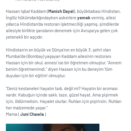
Hassan Iqbal Kaddam (
Manish Dayal
), büyükbabası Hindistan,
İngiliz hükümdarlığındayken askerlere
yemek
vermiş, ailesi
yıllarca Hindistan'da restoran işletmeciliği yapmış, şimdilerde
ailesiyle birlikte şanslarını denemek için Avrupa'ya gelen çok
yetenekli bir aşçıdır.
Hindistan'ın en büyük ve Dünya'nın en büyük 3. şehri olan
Mumbai'de (Bombay) yaşayan Kaddam ailesinin restoranı
Hassan için bir okul, annesi ise bir öğretmen olmuştur. ''Annem
benim öğretmenimdi.'' diyen Hassan için bu deneyim 'tüm
duyuları için bir eğitim' olmuştur.
''Deniz kestaneleri hayatın tadı, değil mi? Hayatın bir aroması
vardır. Kabuğun içinde saklı, taze, güzel hayat. Ama pişirmek
için, öldürmelisin. Hayalet olurlar. Ruhları için pişirirsin. Ruhları
her malzemede yaşar.''
Mama (
Juni Chawla
)