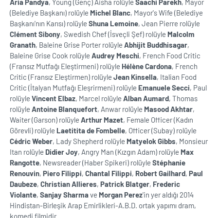
Aria Pandya
, Young (Genç) Aisha rolüyle
Saachi Parekh
, Mayor
(Belediye Başkanı) rolüyle
Michel Blanc
, Mayor's Wife (Belediye
Başkanı'nın Karısı) rolüyle
Shuna Lemoine
, Jean Pierre rolüyle
Clément Sibony
, Swedish Chef (İsveçli Şef) rolüyle
Malcolm
Granath
, Baleine Grise Porter rolüyle
Abhijit Buddhisagar
,
Baleine Grise Cook rolüyle
Audrey Meschi
, French Food Critic
(Fransız Mutfağı Eleştirmeni) rolüyle
Hélène Cardona
, French
Critic (Fransız Eleştirmen) rolüyle
Jean Kinsella
, Italian Food
Critic (İtalyan Mutfağı Eleşrirmeni) rolüyle
Emanuele Secci
, Paul
rolüyle
Vincent Elbaz
, Marcel rolüyle
Alban Aumard
, Thomas
rolüyle
Antoine Blanquefort
, Anwar rolüyle
Masood Akhtar
,
Waiter (Garson) rolüyle
Arthur Mazet
, Female Officer (Kadın
Görevli) rolüyle
Laetitita de Fombelle
, Officer (Subay) rolüyle
Cédric Weber
, Lady Shepherd rolüyle
Matyelok Gibbs
, Monsieur
Itan rolüyle
Didier Joy
, Angry Man (Kızgın Adam) rolüyle
Max
Rangotte
, Newsreader (Haber Spikeri) rolüyle
Stéphanie
Renouvin
,
Piero Filippi
,
Chantal Filippi
,
Robert Gailhard
,
Paul
Daubeze
,
Christian Allieres
,
Patrick Blatger
,
Frederic
Violante
,
Sanjay Sharma
ve
Morgan Perez
'in yer aldığı 2014
Hindistan-Birleşik Arap Emirlikleri-A.B.D. ortak yapımı dram,
komedi filmidir.