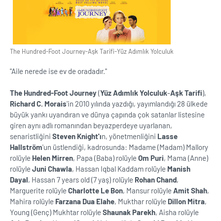
The Hundred-Foot Journey-Aşk Tarifi-Yüz Adımlık Yolculuk
''Aile nerede ise ev de oradadır.''
The Hundred-Foot Journey
(
Yüz Adımlık Yolculuk
-
Aşk Tarifi
),
Richard C. Morais
'in 2010 yılında yazdığı, yayımlandığı 28 ülkede
büyük yankı uyandıran ve dünya çapında çok satanlar listesine
giren aynı adlı romanından beyazperdeye uyarlanan,
senaristliğini
Steven Knight'ı
n, yönetmenliğini
Lasse
Hallström
'un üstlendiği, kadrosunda: Madame (Madam) Mallory
rolüyle
Helen Mirren
, Papa (Baba) rolüyle
Om Puri
, Mama (Anne)
rolüyle
Juni Chawla
, Hassan Iqbal Kaddam rolüyle
Manish
Dayal
, Hassan 7 years old (7 yaş) rolüyle
Rohan Chand
,
Marguerite rolüyle
Charlotte Le Bon
, Mansur rolüyle
Amit Shah
,
Mahira rolüyle
Farzana Dua Elahe
, Mukthar rolüyle
Dillon Mitra
,
Young (Genç) Mukhtar rolüyle
Shaunak Parekh
, Aisha rolüyle