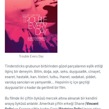
Trouble Every Day
Tindersticks grubunun birbirinden güzel parçalarının eşlik ettiği
ilginç bir deneyim. Bilim, doğa, aşk, seks, duygusallık, cinayet,
esaret, hastalık, kan, histeri, tutku, ihanet, sadakat, şiddet,
varoluş sancıları ve yamyamlık... Hepsinin iç içe geçtiği
duygusal bir o kadar da gerilimli bir film.
Bu filmde iki çiftin öyküsü mercek altına alınarak bir kendini
arayış öyküsü anlatılır. Amerikalı çiftin erkeği Shane (
Vincent
Gallo
) ve Fransız çiftin kadını Core (
Béatrice Dalle
) insan etine