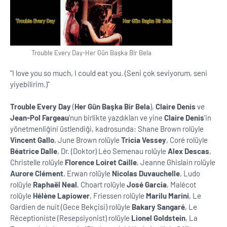
Trouble Every Day-Her Gün Başka Bir Bela
''I love you so much, I could eat you. (Seni çok seviyorum, seni
yiyebilirim.)''
Trouble Every Day
(
Her Gün Başka Bir Bela
),
Claire Denis
ve
Jean-Pol Fargeau
'nun birlikte yazdıkları ve yine
Claire Denis
'in
yönetmenliğini üstlendiği, kadrosunda: Shane Brown rolüyle
Vincent Gallo
, June Brown rolüyle
Tricia Vessey
, Coré rolüyle
Béatrice Dalle
, Dr. (Doktor) Léo Semenau rolüyle
Alex Descas
,
Christelle rolüyle
Florence Loiret Caille
, Jeanne Ghislain rolüyle
Aurore Clément
, Erwan rolüyle
Nicolas Duvauchelle
, Ludo
rolüyle
Raphaël Neal
, Choart rolüyle
José Garcia
, Malécot
rolüyle
Hélène Lapiower
, Friessen rolüyle
Marilu Marini
, Le
Gardien de nuit (Gece Bekçisi) rolüyle
Bakary Sangaré
, Le
Réceptioniste (Resepsiyonist) rolüyle
Lionel Goldstein
, La