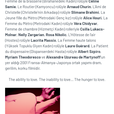
Femme de la brasserie (Birahanedeki Kadın) rolüyle
Céline
Samie
, Le Routier (Kamyoncu) rolüyle
Arnaud Churin
, L'Ami de
Christelle (Christelle'nin Arkadaşı) rolüyle
Slimane Brahimi
, La
Jeune fille du Métro (Metrodaki Genç kız) rolüyle
Alice Houri
, La
Femme du Métro (Metrodaki Kadın) rolüyle
Véra Chidyvar
,
Femme de chambre (Hizmetçi Kadın) rolleriyle
Csilla Lukacs-
Molnar
,
Nelly Zargarian
,
Rosa Nikolic
, L'Hôtesse de l'air
(Hostes) rolüyle
Lacrita Massix
, La Femme haute talons
(Yüksek Topuklu Giyen Kadın) rolüyle
Laure Guérard
, La Patient
du dispensaire (Dispanserdeki Hasta) rolüyle
Albert Szpiro
,
Myriam Theodoresco
ve
Alexandre Uzureau de Martynoff
'un
yer aldığı 2001 Fransa-Almanya-Japonya ortak yapımı dram,
gerilim, korku filmidir.
The ability to love. The inability to love... The hunger to love.