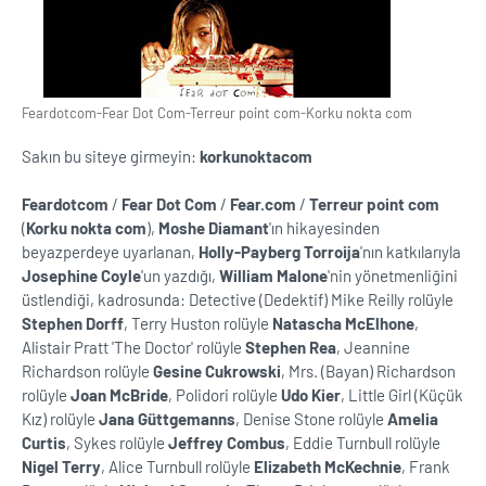
Feardotcom-Fear Dot Com-Terreur point com-Korku nokta com
Sakın bu siteye girmeyin:
korkunoktacom
Feardotcom
/
Fear Dot Com
/
Fear.com
/
Terreur point com
(
Korku nokta com
),
Moshe Diamant
'ın hikayesinden
beyazperdeye uyarlanan,
Holly-Payberg Torroija
'nın katkılarıyla
Josephine Coyle
'un yazdığı,
William Malone
'nin yönetmenliğini
üstlendiği, kadrosunda: Detective (Dedektif) Mike Reilly rolüyle
Stephen Dorff
, Terry Huston rolüyle
Natascha McElhone
,
Alistair Pratt 'The Doctor' rolüyle
Stephen Rea
, Jeannine
Richardson rolüyle
Gesine Cukrowski
, Mrs. (Bayan) Richardson
rolüyle
Joan McBride
, Polidori rolüyle
Udo Kier
, Little Girl (Küçük
Kız) rolüyle
Jana Güttgemanns
, Denise Stone rolüyle
Amelia
Curtis
, Sykes rolüyle
Jeffrey Combus
, Eddie Turnbull rolüyle
Nigel Terry
, Alice Turnbull rolüyle
Elizabeth McKechnie
, Frank