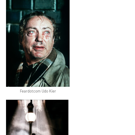
Feardotcom Udo Kier