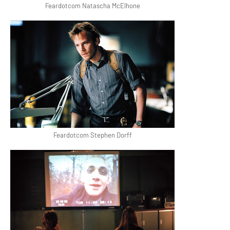
Feardotcom Natascha McElhone
Feardotcom Stephen Dorff