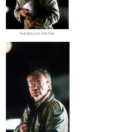
Feardotcom Udo Kier