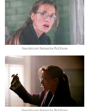
Feardotcom Natascha McElhone
Feardotcom Natascha McElhone