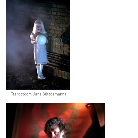
Feardotcom Jana Güttgemanns