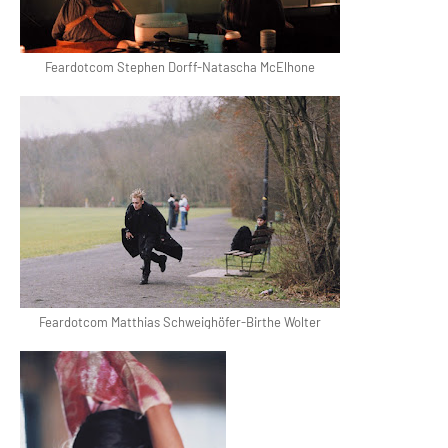
Feardotcom Stephen Dorff-Natascha McElhone
Feardotcom Matthias Schweighöfer-Birthe Wolter