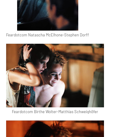
Feardotcom Natascha McElhone-Stephen Dorff
Feardotcom Birthe Wolter-Matthias Schweighöfer