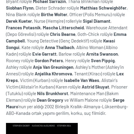
Bryant rolüyle
Michael Sarrazin
, Thana Brinkman rolüyle
Siobhan Flynn
, Dieter Schrader rolüyle
Matthias Schweighöfer
,
Nina Blank rolüyle
Birthe Wolter
, Officer (Polis Memuru) rolüyle
Derek Kueter
, Nurse (Hemşire) rolleriyle
Sigal Diamant
,
Frances Potasnik
,
Mascha Litterscheid
, Warehouse Attendant
(Depo Görevlisi) rolüyle
Chris Bearne
, Goth-Chick rolüyle
Emma
Campbell
, Young Detective (Genç Dedektif) rolüyle
Kwasi
Songui
, Kate rolüyle
Anna Thalbach
, Albino Woman (Albino
Kadın) rolüyle
Evie Garratt
, Barlow rolüyle
Arnita Swanson
,
Rooney rolüyle
Gordon Peters
, Henry rolüyle
Sven Pippig
,
Ashley rolüyle
Anja Van Greuningen
, Ashley's Mother (Ashley'in
Annesi) rolüyle
Anjelika Khromova
, Tenant (Kiracı) rolüyle
Lex
Kreps
, Victim (Kurban) rolüyle
Isabelle Van Waes
, Alistair's
Victim (Alistair'in Kurbanı) Karen rolüyle
Astrid Skuyat
, Prisoner
(Tutuklu) rolüyle
Nils Brunkhorst
, Maintenance Man (Bakım
Elemanı) rolüyle
Dean Gregory
ve William Malone rolüyle
Serge
Mauro
'nun yer aldığı 2002 Birleşik Krallık-Almanya-Lüksemburg-
ABD-Kanada ortak yapımı gerilim, korku, suç filmidir.