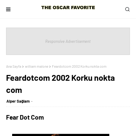
Responsive Advertisement
Ana Sayfa
william malone
Feardotcom 2002 Korku nokta com
Feardotcom 2002 Korku nokta
com
Alper Sağlam
Fear Dot Com