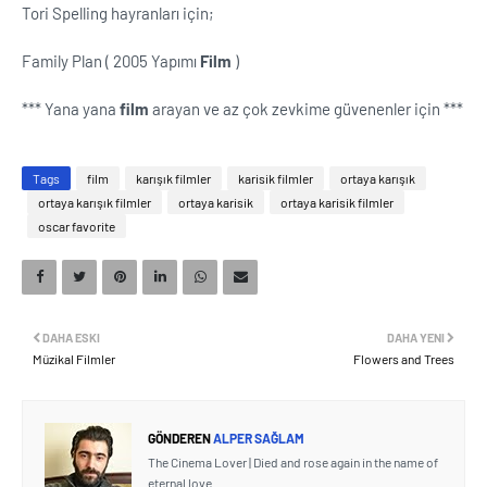
Tori Spelling hayranları için;
Family Plan ( 2005 Yapımı
Film
)
*** Yana yana
film
arayan ve az çok zevkime güvenenler için ***
Tags
film
karışık filmler
karisik filmler
ortaya karışık
ortaya karışık filmler
ortaya karisik
ortaya karisik filmler
oscar favorite
DAHA ESKI
DAHA YENI
Müzikal Filmler
Flowers and Trees
GÖNDEREN
ALPER SAĞLAM
The Cinema Lover | Died and rose again in the name of
eternal love.