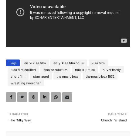
Tags
en iyi kısa film
en iyi kısa film ödülü
kısa film
kısa film ödülleri
kısa konulu film
müzik kutusu
oliver hardy
short film
stan laurel
the music box
the music box 1932
wrestling swordfish
DAHA ESKI
DAHA YENI
The Milky Way
Churchill's Island