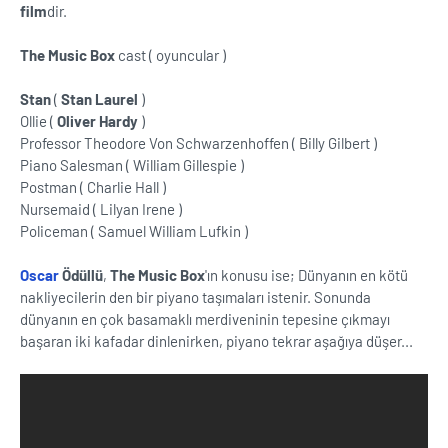
film
dir.
The Music Box
cast ( oyuncular )
Stan
(
Stan Laurel
)
Ollie (
Oliver Hardy
)
Professor Theodore Von Schwarzenhoffen ( Billy Gilbert )
Piano Salesman ( William Gillespie )
Postman ( Charlie Hall )
Nursemaid ( Lilyan Irene )
Policeman ( Samuel William Lufkin )
Oscar
Ödüllü
,
The Music Box
'ın konusu ise; Dünyanın en kötü
nakliyecilerin den bir piyano taşımaları istenir. Sonunda
dünyanın en çok basamaklı merdiveninin tepesine çıkmayı
başaran iki kafadar dinlenirken, piyano tekrar aşağıya düşer...