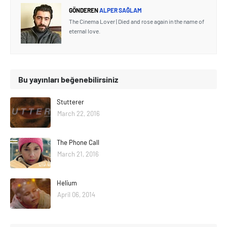
GÖNDEREN
ALPER SAĞLAM
The Cinema Lover | Died and rose again in the name of
eternal love.
Bu yayınları beğenebilirsiniz
Stutterer
March 22, 2016
The Phone Call
March 21, 2016
Helium
April 06, 2014