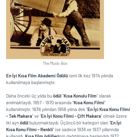
The Music Box
En İyi Kısa Film Akademi Ödülü
ismi ilk kez 1974 yılında
kullanılmaya başlanmıştır.
Daha önceki üç yılda bu
ödül
''
Kısa Konulu Film
'' olarak
anılmaktaydı. 1957 - 1970 arasında ''
Kısa Konu Filmi
''
kullanılmıştır. 1936 yılından 1956 yılına dek ''
En İyi Kısa Konu Filmi
- Tek Makara
'' ve ''
En İyi Konu Filmi - Çift Makara
'' olmak üzere
iki ayrı
ödül
bulunmaktaydı. Üçüncü bir kategori olan ''
En İyi
Kısa Konu Filmi - Renkli
'' ise sadece 1936 ve 1937 yıllarında
kullanıldı.
Kısa film ödülleri
nin dağıtılmaya başlandığı 1932