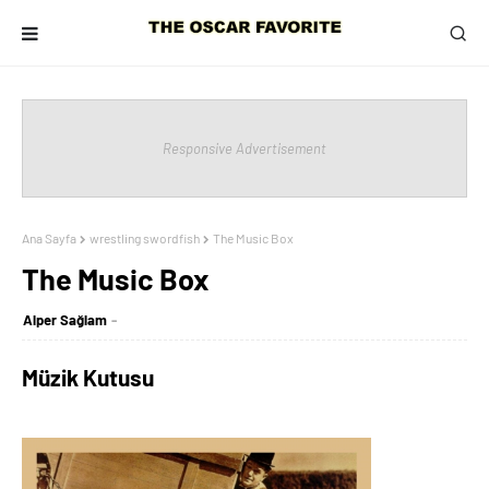
Responsive Advertisement
Ana Sayfa
wrestling swordfish
The Music Box
The Music Box
Alper Sağlam
Müzik Kutusu