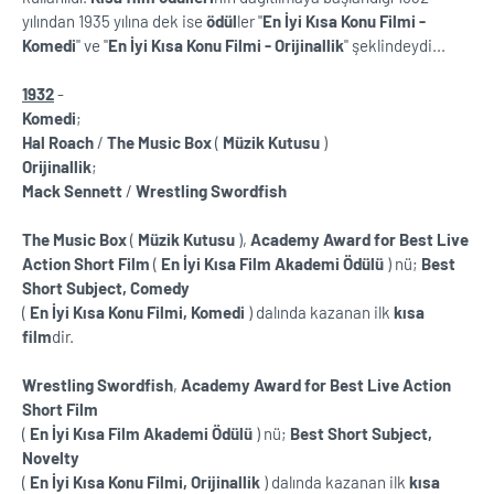
yılından 1935 yılına dek ise
ödül
ler ''
En İyi Kısa Konu Filmi -
Komedi
'' ve ''
En İyi Kısa Konu Filmi - Orijinallik
'' şeklindeydi...
1932
-
Komedi
;
Hal Roach
/
The Music Box
(
Müzik Kutusu
)
Orijinallik
;
Mack Sennett
/
Wrestling Swordfish
The Music Box
(
Müzik Kutusu
),
Academy Award for Best Live
Action Short Film
(
En İyi Kısa Film Akademi Ödülü
) nü;
Best
Short Subject, Comedy
(
En İyi Kısa Konu Filmi, Komedi
) dalında kazanan ilk
kısa
film
dir.
Wrestling Swordfish
,
Academy Award for Best Live Action
Short Film
(
En İyi Kısa Film Akademi Ödülü
) nü;
Best Short Subject,
Novelty
(
En İyi Kısa Konu Filmi, Orijinallik
) dalında kazanan ilk
kısa