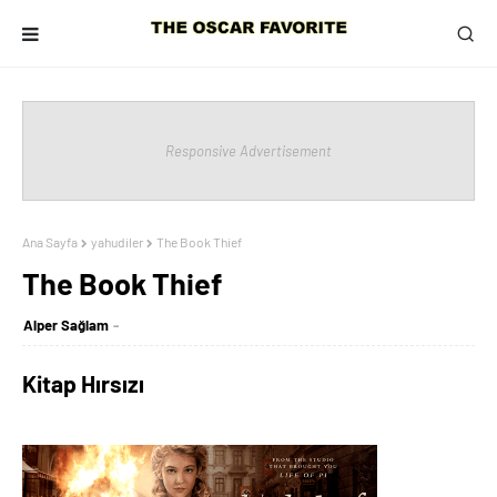
Responsive Advertisement
Ana Sayfa
yahudiler
The Book Thief
The Book Thief
Alper Sağlam
Kitap Hırsızı