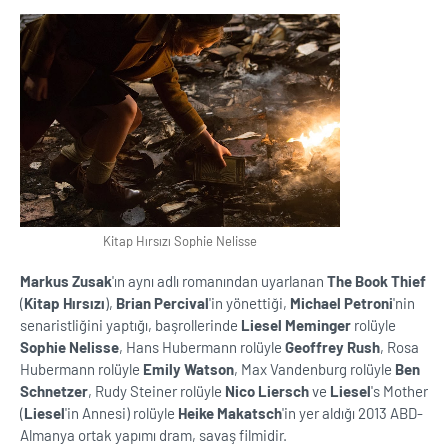
Kitap Hırsızı Sophie Nelisse
Markus Zusak
'ın aynı adlı romanından uyarlanan
The Book Thief
(
Kitap Hırsızı
),
Brian Percival
'in yönettiği,
Michael Petroni
'nin
senaristliğini yaptığı, başrollerinde
Liesel Meminger
rolüyle
Sophie Nelisse
, Hans Hubermann rolüyle
Geoffrey Rush
, Rosa
Hubermann rolüyle
Emily Watson
, Max Vandenburg rolüyle
Ben
Schnetzer
, Rudy Steiner rolüyle
Nico Liersch
ve
Liesel
's Mother
(
Liesel
'in Annesi) rolüyle
Heike Makatsch
'in yer aldığı 2013 ABD-
Almanya ortak yapımı dram, savaş filmidir.