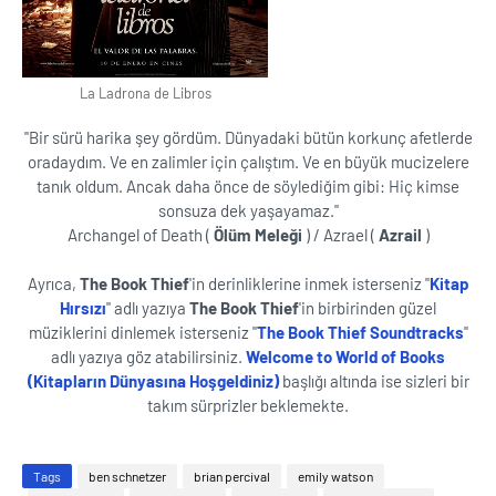
La Ladrona de Libros
''Bir sürü harika şey gördüm. Dünyadaki bütün korkunç afetlerde
oradaydım. Ve en zalimler için çalıştım. Ve en büyük mucizelere
tanık oldum. Ancak daha önce de söylediğim gibi: Hiç kimse
sonsuza dek yaşayamaz.''
Archangel of Death (
Ölüm Meleği
) / Azrael (
Azrail
)
Ayrıca,
The Book Thief
'in derinliklerine inmek isterseniz ''
Kitap
Hırsızı
'' adlı yazıya
The Book Thief
'in birbirinden güzel
müziklerini dinlemek isterseniz ''
The Book Thief Soundtracks
''
adlı yazıya göz atabilirsiniz.
Welcome to World of Books
(Kitapların Dünyasına Hoşgeldiniz)
başlığı altında ise sizleri bir
takım sürprizler beklemekte.
Tags
ben schnetzer
brian percival
emily watson