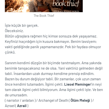
The Book Thief
İşte küçük bir gerçek.
Öleceksiniz.
Bütün uğraşlara rağmen hiç kimse sonsuza dek yaşayamaz.
Keyfinizi kaçırdığım için kusura bakmayın. Benim tavsiyem;
vakti geldiğinde panik yapmamanızdır. Pek bir faydası olmuyor
çünkü.
Sanırım kendimi düzgün bir biçimde tanıtmalıyım. Ama yakında
benimle tanışacaksınız ne de olsa. Yani vaktiniz gelmeden değil
tabii. İnsanlardan uzak durmayı kendime prensip edindim.
Bazen bu durum değişiyor tabii. Bir zamanlar, çok uzun zaman
önce kendimi tutamadım. İlgimi çekti.
Liesel Meminger
'in neyi
tam olarak ilgimi çekti bilmiyorum. Ama ilgimi çekti işte. Ve ben
de umursadım.
( narrator / anlatan ) / Archangel of Death (
Ölüm Meleği
) /
Azrael (
Azrail
)