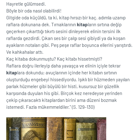
Hayretle gülümsedi.
Böyle bir oda nasıl olabilirdi!
Gitgide oda küçüldü, ta ki, kitap hırsızı bir kaç. adımla uzanıp
raflara dokunana dek. Tırnaklarının
kitap
ların sırtına değip
geçerken çıkarttığı tıkırtı sesini dinleyerek elinin tersini ilk
raflarda gezdirdi. Çıkan ses bir çalgı sesi gibiydi ya da koşan
ayakların notaları gibi. Peş peşe raflar boyunca ellerini yarıştırdı.
Ve kahkahalar attı.
Kaç kitaba dokunmuştu? Kaç kitabı hissetmişti?
Raflara doğru ilerleyip daha yavaşça ve elinin içiyle tekrar
kitap
lara dokundu; avuçlarının içinde her kitabın sırtının
oluşturduğu engebeyi hissediyordu. Işıklı bir hüzmeden yayılan
parlak hüzmeler gibi büyülü bir histi, kusursuz bir güzellik
karşısında duyulan his gibi. Birçok kez neredeyse yerinden
çekip çıkaracaktı kitaplardan birini ama düzeni bozmak
istemedi. Fazla mükemmeldiler.'' (S. 129-130)