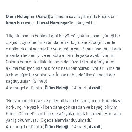
Ölüm Meleği
nin (
Azrail
) ağzından savaş yıllarında küçük bir
kitap hırsızı
nın,
Liesel Meminger
'in hikayesi bu.
''Hiç bir insanın benimki gibi bir yüreği yoktur. İnsan yüreği bir
çizgidir, oysa benimki bir daire ve doğru anda, doğru yerde
olabilmek gibi sonsuz bir yeteneğim var. Bunun sonucu olarak
insanları hep en iyi ve en kötü anlarında yakalayabiliyorum.
Onların hem çirkinliklerini hem de güzelliklerini görüyorum;
aklıma takılıyor, ikisini birden nasıl barındırabiliyorlar? Yine de
kıskandığım bir yanları var. İnsanlar hiç değilse ölecek kdar
sağduyulular.'' (S. 480)
Archangel of Death (
Ölüm Meleği
) / Azrael (
Azrail
)
''Her zaman bir orak ve pelerinli halimi sevmişimdir. Karanlık ve
korkunç. Ne yazık ki ben daha çok sıradan ve bayağı biriyim.
Kimse ''Cennet'' isimli bir sokağı yok etmek istemedi. Haritada
yanlış okunmuştu. O gece alarmlar duyulmadı.''
Archangel of Death (
Ölüm Meleği
) / Azrael (
Azrail
)