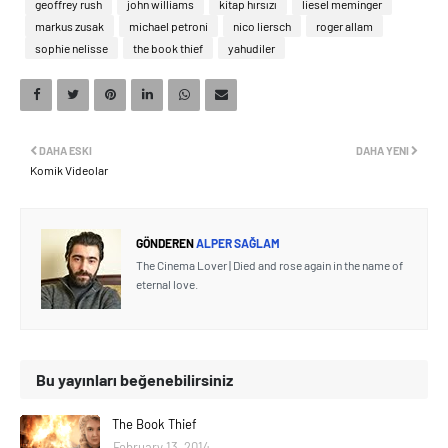
geoffrey rush
john williams
kitap hırsızı
liesel meminger
markus zusak
michael petroni
nico liersch
roger allam
sophie nelisse
the book thief
yahudiler
DAHA ESKI
DAHA YENI
Komik Videolar
GÖNDEREN
ALPER SAĞLAM
The Cinema Lover | Died and rose again in the name of
eternal love.
Bu yayınları beğenebilirsiniz
The Book Thief
February 13, 2014