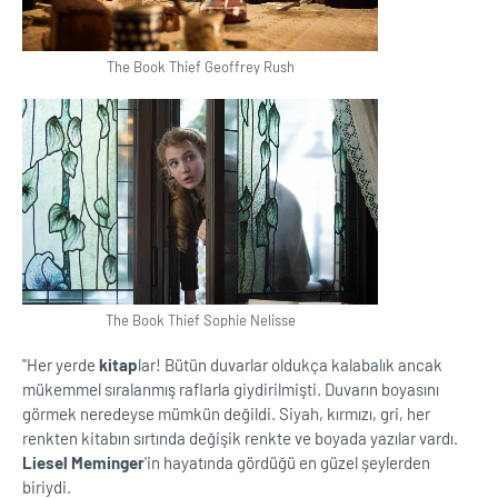
The Book Thief Geoffrey Rush
The Book Thief Sophie Nelisse
''Her yerde
kitap
lar! Bütün duvarlar oldukça kalabalık ancak
mükemmel sıralanmış raflarla giydirilmişti. Duvarın boyasını
görmek neredeyse mümkün değildi. Siyah, kırmızı, gri, her
renkten kitabın sırtında değişik renkte ve boyada yazılar vardı.
Liesel Meminger
'in hayatında gördüğü en güzel şeylerden
biriydi.