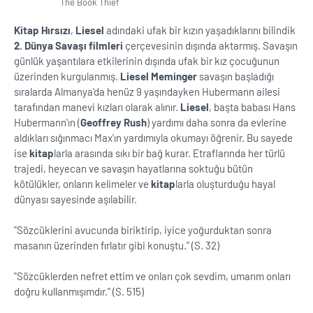
The Book Thief
Kitap Hırsızı
,
Liesel
adındaki ufak bir kızın yaşadıklarını bilindik
2. Dünya Savaşı filmleri
çerçevesinin dışında aktarmış. Savaşın
günlük yaşantılara etkilerinin dışında ufak bir kız çocuğunun
üzerinden kurgulanmış.
Liesel Meminger
savaşın başladığı
sıralarda Almanya'da henüz 9 yaşındayken Hubermann ailesi
tarafından manevi kızları olarak alınır.
Liesel
, başta babası Hans
Hubermann'ın (
Geoffrey Rush
) yardımı daha sonra da evlerine
aldıkları sığınmacı Max'ın yardımıyla okumayı öğrenir. Bu sayede
ise
kitap
larla arasında sıkı bir bağ kurar. Etraflarında her türlü
trajedi, heyecan ve savaşın hayatlarına soktuğu bütün
kötülükler, onların kelimeler ve
kitap
larla oluşturduğu hayal
dünyası sayesinde aşılabilir.
''Sözcüklerini avucunda biriktirip, iyice yoğurduktan sonra
masanın üzerinden fırlatır gibi konuştu.'' (S. 32)
''Sözcüklerden nefret ettim ve onları çok sevdim, umarım onları
doğru kullanmışımdır.'' (S. 515)