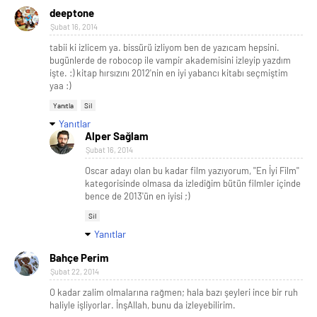
deeptone
Şubat 16, 2014
tabii ki izlicem ya. bissürü izliyom ben de yazıcam hepsini.
bugünlerde de robocop ile vampir akademisini izleyip yazdım
işte. :) kitap hırsızını 2012'nin en iyi yabancı kitabı seçmiştim
yaa :)
Yanıtla
Sil
Yanıtlar
Alper Sağlam
Şubat 16, 2014
Oscar adayı olan bu kadar film yazıyorum, ''En İyi Film''
kategorisinde olmasa da izlediğim bütün filmler içinde
bence de 2013'ün en iyisi ;)
Sil
Yanıtlar
Bahçe Perim
Şubat 22, 2014
O kadar zalim olmalarına rağmen; hala bazı şeyleri ince bir ruh
haliyle işliyorlar. İnşAllah, bunu da izleyebilirim.