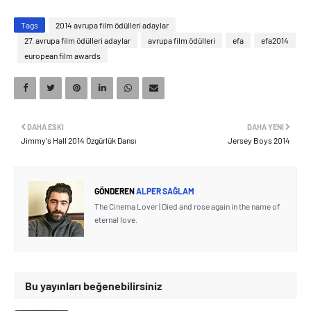
Tags
2014 avrupa film ödülleri adaylar
27. avrupa film ödülleri adaylar
avrupa film ödülleri
efa
efa2014
european film awards
DAHA ESKI
DAHA YENI
Jimmy's Hall 2014 Özgürlük Dansı
Jersey Boys 2014
GÖNDEREN
ALPER SAĞLAM
The Cinema Lover | Died and rose again in the name of
eternal love.
Bu yayınları beğenebilirsiniz