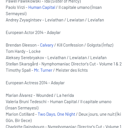
Pawel Pawlikowski - Ida (Sister of Mercy)
Paolo Virzì -
Human Capital
/ Il capitale umano (İnsan
Sermayesi)
Andrey Zvyagintsev - Leviathan / Lewiatan / Leviafan
European Actor 2014 - Adaylar
Brendan Gleeson -
Calvary
/ Kill Confession / Golgota (İnfaz)
Tom Hardy - Locke
Aleksey Serebryakov - Leviathan / Lewiatan / Leviafan
Stellan Skarsgård - Nymphomaniac Director's Cut - Volume 1 & 2
Timothy Spall -
Mr. Turner
/ Meister des lichts
European Actress 2014 - Adaylar
Marian Álvarez - Wounded / La herida
Valeria Bruni Tedeschi - Human Capital / Il capitale umano
(İnsan Sermayesi)
Marion Cotillard -
Two Days, One Night
/ Deux jours, une nuit (İki
Gün, Bir Gece)
Charlotte Gainsbourg - Nymphomaniac Director's Cut - Volume 1