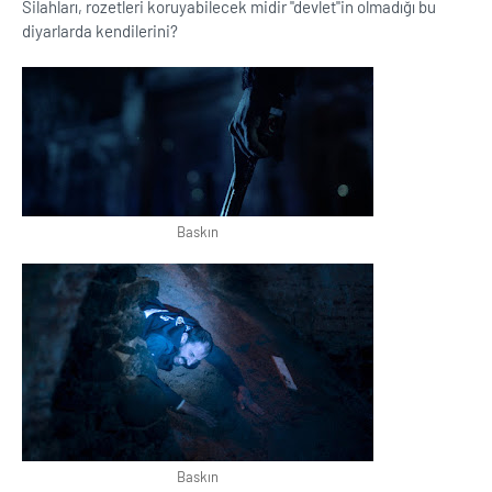
Silahları, rozetleri koruyabilecek midir ''devlet''in olmadığı bu
diyarlarda kendilerini?
Baskın
Baskın