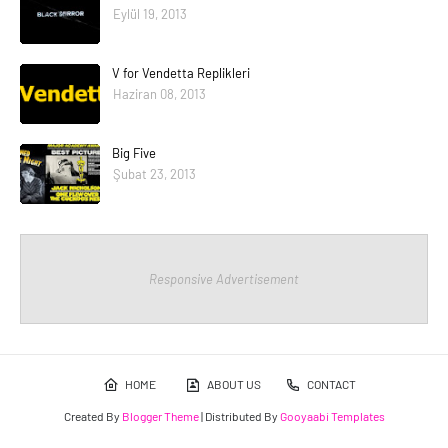
Eylül 19, 2013
V for Vendetta Replikleri
Haziran 08, 2013
Big Five
Şubat 23, 2013
Responsive Advertisement
HOME
ABOUT US
CONTACT
Created By
Blogger Theme
| Distributed By
Gooyaabi Templates