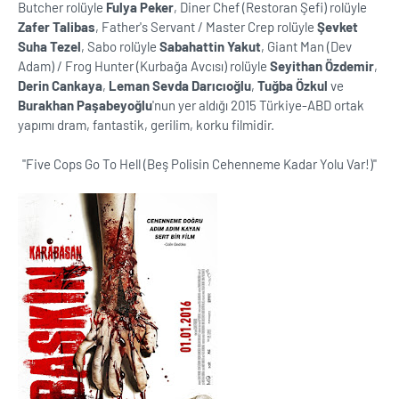
Butcher rolüyle
Fulya Peker
, Diner Chef (Restoran Şefi) rolüyle
Zafer Talibas
, Father's Servant / Master Crep rolüyle
Şevket
Suha Tezel
, Sabo rolüyle
Sabahattin Yakut
, Giant Man (Dev
Adam) / Frog Hunter (Kurbağa Avcısı) rolüyle
Seyithan Özdemir
,
Derin Cankaya
,
Leman Sevda Darıcıoğlu
,
Tuğba Özkul
ve
Burakhan Paşabeyoğlu
'nun yer aldığı 2015 Türkiye-ABD ortak
yapımı dram, fantastik, gerilim, korku filmidir.
''Five Cops Go To Hell (Beş Polisin Cehenneme Kadar Yolu Var!)''