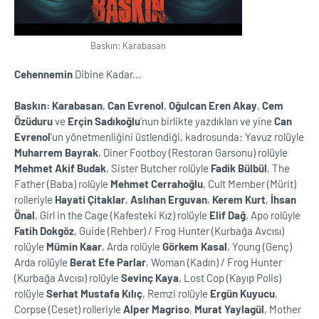
Baskın: Karabasan
Cehennemin
Dibine Kadar...
Baskın: Karabasan
,
Can Evrenol
,
Oğulcan Eren Akay
,
Cem
Özüduru
ve
Erçin Sadıkoğlu
'nun birlikte yazdıkları ve yine
Can
Evrenol
'un yönetmenliğini üstlendiği, kadrosunda: Yavuz rolüyle
Muharrem Bayrak
, Diner Footboy (Restoran Garsonu) rolüyle
Mehmet Akif Budak
, Sister Butcher rolüyle
Fadik Bülbül
, The
Father (Baba) rolüyle
Mehmet Cerrahoğlu
, Cult Member (Mürit)
rolleriyle
Hayati Çitaklar
,
Aslıhan Erguvan
,
Kerem Kurt
,
İhsan
Önal
, Girl in the Cage (Kafesteki Kız) rolüyle
Elif Dağ
, Apo rolüyle
Fatih Dokgöz
, Guide (Rehber) / Frog Hunter (Kurbağa Avcısı)
rolüyle
Mümin Kaar
, Arda rolüyle
Görkem Kasal
, Young (Genç)
Arda rolüyle
Berat Efe Parlar
, Woman (Kadın) / Frog Hunter
(Kurbağa Avcısı) rolüyle
Sevinç Kaya
, Lost Cop (Kayıp Polis)
rolüyle
Serhat Mustafa Kılıç
, Remzi rolüyle
Ergün Kuyucu
,
Corpse (Ceset) rolleriyle
Alper Magriso
,
Murat Yaylagül
, Mother