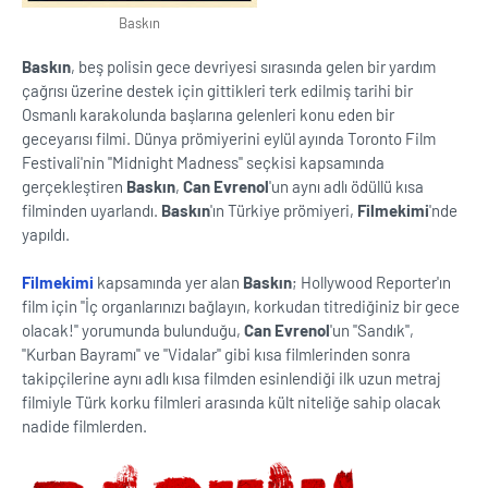
Baskın
Baskın
, beş polisin gece devriyesi sırasında gelen bir yardım
çağrısı üzerine destek için gittikleri terk edilmiş tarihi bir
Osmanlı karakolunda başlarına gelenleri konu eden bir
geceyarısı filmi. Dünya prömiyerini eylül ayında Toronto Film
Festivali'nin ''Midnight Madness'' seçkisi kapsamında
gerçekleştiren
Baskın
,
Can Evrenol
'un aynı adlı ödüllü kısa
filminden uyarlandı.
Baskın
'ın Türkiye prömiyeri,
Filmekimi
'nde
yapıldı.
Filmekimi
kapsamında yer alan
Baskın
; Hollywood Reporter'ın
film için ''İç organlarınızı bağlayın, korkudan titrediğiniz bir gece
olacak!'' yorumunda bulunduğu,
Can Evrenol
'un ''Sandık'',
''Kurban Bayramı'' ve ''Vidalar'' gibi kısa filmlerinden sonra
takipçilerine aynı adlı kısa filmden esinlendiği ilk uzun metraj
filmiyle Türk korku filmleri arasında kült niteliğe sahip olacak
nadide filmlerden.