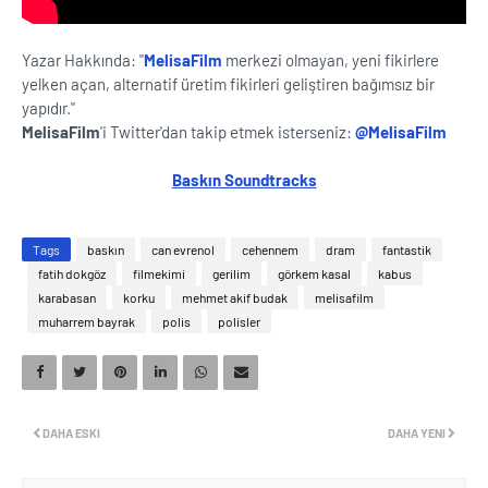
Yazar Hakkında: "
MelisaFilm
merkezi olmayan, yeni fikirlere
yelken açan, alternatif üretim fikirleri geliştiren bağımsız bir
yapıdır."
MelisaFilm
'i Twitter'dan takip etmek isterseniz:
@MelisaFilm
Baskın Soundtracks
Tags
baskın
can evrenol
cehennem
dram
fantastik
fatih dokgöz
filmekimi
gerilim
görkem kasal
kabus
karabasan
korku
mehmet akif budak
melisafilm
muharrem bayrak
polis
polisler
DAHA ESKI
DAHA YENI