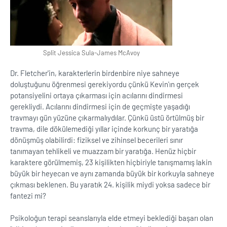
Split Jessica Sula-James McAvoy
Dr. Fletcher'in, karakterlerin birdenbire niye sahneye
doluştuğunu öğrenmesi gerekiyordu çünkü Kevin'ın gerçek
potansiyelini ortaya çıkarması için acılarını dindirmesi
gerekliydi. Acılarını dindirmesi için de geçmişte yaşadığı
travmayı gün yüzüne çıkarmalıydılar. Çünkü üstü örtülmüş bir
travma, dile dökülemediği yıllar içinde korkunç bir yaratığa
dönüşmüş olabilirdi: fiziksel ve zihinsel becerileri sınır
tanımayan tehlikeli ve muazzam bir yaratığa. Henüz hiçbir
karaktere görülmemiş, 23 kişilikten hiçbiriyle tanışmamış lakin
büyük bir heyecan ve aynı zamanda büyük bir korkuyla sahneye
çıkması beklenen. Bu yaratık 24. kişilik miydi yoksa sadece bir
fantezi mi?
Psikoloğun terapi seanslarıyla elde etmeyi beklediği başarı olan