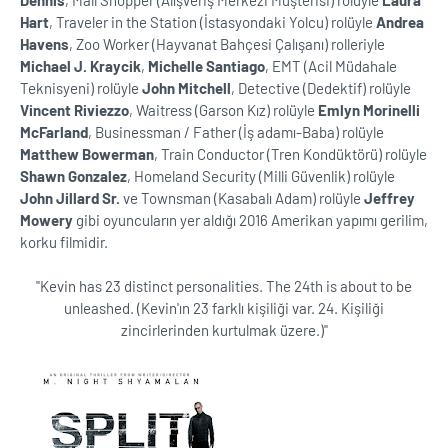
Dennis
, Mall Shopper (Alışveriş Merkezi Müşterisi) rolüyle
Laura
Hart
, Traveler in the Station (İstasyondaki Yolcu) rolüyle
Andrea
Havens
, Zoo Worker (Hayvanat Bahçesi Çalışanı) rolleriyle
Michael J. Kraycik
,
Michelle Santiago
, EMT (Acil Müdahale
Teknisyeni) rolüyle
John Mitchell
, Detective (Dedektif) rolüyle
Vincent Riviezzo
, Waitress (Garson Kız) rolüyle
Emlyn Morinelli
McFarland
, Businessman / Father (İş adamı-Baba) rolüyle
Matthew Bowerman
, Train Conductor (Tren Kondüktörü) rolüyle
Shawn Gonzalez
, Homeland Security (Milli Güvenlik) rolüyle
John Jillard Sr.
ve Townsman (Kasabalı Adam) rolüyle
Jeffrey
Mowery
gibi oyuncuların yer aldığı 2016 Amerikan yapımı gerilim,
korku filmidir.
''Kevin has 23 distinct personalities. The 24th is about to be
unleashed. (Kevin'ın 23 farklı kişiliği var. 24. Kişiliği
zincirlerinden kurtulmak üzere.)''