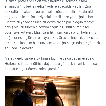
''zihinsel potansiyelin ortaya çıkarılması'' kelimenin tam
anlamıyla ''hiç beklemediği'' yerlere açacaktır kapıları. Zira
beklediğinin aksine, potansiyelini gösteren zihin Kevin'ınki
değil, evrimin en üst seviyesini temsil eden yaratığınki olacaktır.
Elbette bu yönde gelişen bir evrim hiç de psikoloğun tahayyül
etmiş olduğu türden bir evrim değildir. Çünkü bu zihinsel
potansiyel ortaya çıktığında artık insanlığa ve onun köhnemiş
değerlerine hiç lüzum olmayacaktır. Sıradan insanlık artık sona
erecektir. İnsanlar bu muazzam yaratığın karşısında diz çökmek
zorunda kalacaktır.
''Yaratık geldiğinde artık kimse bizimle dalga geçemeyecek.
Herkes ne kadar müthiş olduğumuzu görecek ve artık aptalca
hataların hiçbir önemi kalmayacak!''