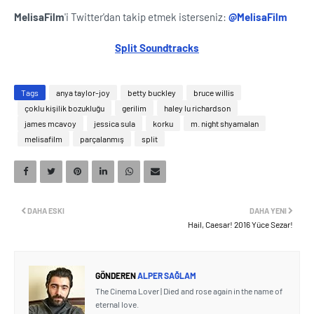
MelisaFilm
'i Twitter'dan takip etmek isterseniz:
@MelisaFilm
Split Soundtracks
Tags
anya taylor-joy
betty buckley
bruce willis
çoklu kişilik bozukluğu
gerilim
haley lu richardson
james mcavoy
jessica sula
korku
m. night shyamalan
melisafilm
parçalanmış
split
DAHA ESKI
DAHA YENI
Hail, Caesar! 2016 Yüce Sezar!
GÖNDEREN
ALPER SAĞLAM
The Cinema Lover | Died and rose again in the name of
eternal love.