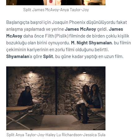
Split James McAvoy-Anya Taylor-Joy
Başlangıçta başrol için Joaquin Phoenix düşünülüyordu fakat
anlaşma yapılamadı ve yerine
James McAvoy
geldi.
James
McAvoy
daha önce Filth (Pislik) filminde de birden çoklu kişilik
bozukluğu olan birini oynuyordu.
M. Night Shyamalan
, bu filmin
çekiminin kariyerinin en zorlu filmi olduğunu belirtti.
Shyamalan
'a göre
Split
, bu güne kadar yaptığı en uzun film.
Split Anya Taylor-Joy-Haley Lu Richardson-Jessica Sula