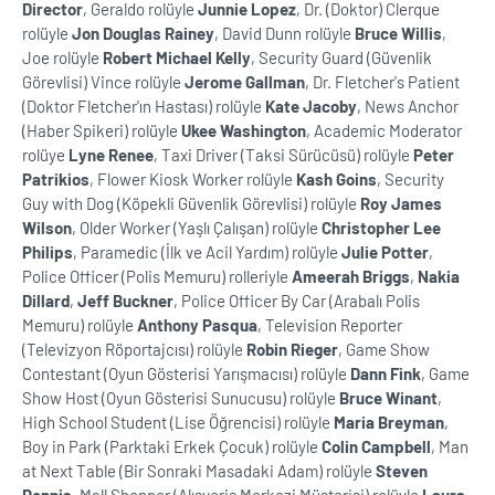
Director
, Geraldo rolüyle
Junnie Lopez
, Dr. (Doktor) Clerque
rolüyle
Jon Douglas Rainey
, David Dunn rolüyle
Bruce Willis
,
Joe rolüyle
Robert Michael Kelly
, Security Guard (Güvenlik
Görevlisi) Vince rolüyle
Jerome Gallman
, Dr. Fletcher's Patient
(Doktor Fletcher'ın Hastası) rolüyle
Kate Jacoby
, News Anchor
(Haber Spikeri) rolüyle
Ukee Washington
, Academic Moderator
rolüye
Lyne Renee
, Taxi Driver (Taksi Sürücüsü) rolüyle
Peter
Patrikios
, Flower Kiosk Worker rolüyle
Kash Goins
, Security
Guy with Dog (Köpekli Güvenlik Görevlisi) rolüyle
Roy James
Wilson
, Older Worker (Yaşlı Çalışan) rolüyle
Christopher Lee
Philips
, Paramedic (İlk ve Acil Yardım) rolüyle
Julie Potter
,
Police Officer (Polis Memuru) rolleriyle
Ameerah Briggs
,
Nakia
Dillard
,
Jeff Buckner
, Police Officer By Car (Arabalı Polis
Memuru) rolüyle
Anthony Pasqua
, Television Reporter
(Televizyon Röportajcısı) rolüyle
Robin Rieger
, Game Show
Contestant (Oyun Gösterisi Yarışmacısı) rolüyle
Dann Fink
, Game
Show Host (Oyun Gösterisi Sunucusu) rolüyle
Bruce Winant
,
High School Student (Lise Öğrencisi) rolüyle
Maria Breyman
,
Boy in Park (Parktaki Erkek Çocuk) rolüyle
Colin Campbell
, Man
at Next Table (Bir Sonraki Masadaki Adam) rolüyle
Steven