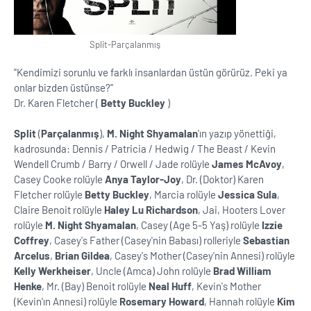
Split-Parçalanmış
''Kendimizi sorunlu ve farklı insanlardan üstün görürüz. Peki ya
onlar bizden üstünse?''
Dr. Karen Fletcher (
Betty Buckley
)
Split
(
Parçalanmış
),
M. Night Shyamalan
'ın yazıp yönettiği,
kadrosunda: Dennis / Patricia / Hedwig / The Beast / Kevin
Wendell Crumb / Barry / Orwell / Jade rolüyle
James McAvoy
,
Casey Cooke rolüyle
Anya Taylor-Joy
, Dr. (Doktor) Karen
Fletcher rolüyle
Betty Buckley
, Marcia rolüyle
Jessica Sula
,
Claire Benoit rolüyle
Haley Lu Richardson
, Jai, Hooters Lover
rolüyle
M. Night Shyamalan
, Casey (Age 5-5 Yaş) rolüyle
Izzie
Coffrey
, Casey's Father (Casey'nin Babası) rolleriyle
Sebastian
Arcelus
,
Brian Gildea
, Casey's Mother (Casey'nin Annesi) rolüyle
Kelly Werkheiser
, Uncle (Amca) John rolüyle
Brad William
Henke
, Mr. (Bay) Benoit rolüyle
Neal Huff
, Kevin's Mother
(Kevin'ın Annesi) rolüyle
Rosemary Howard
, Hannah rolüyle
Kim