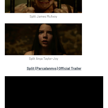
Split James McAvoy
Split Anya Taylor-Joy
Split (Parçalanmış) Official Trailer