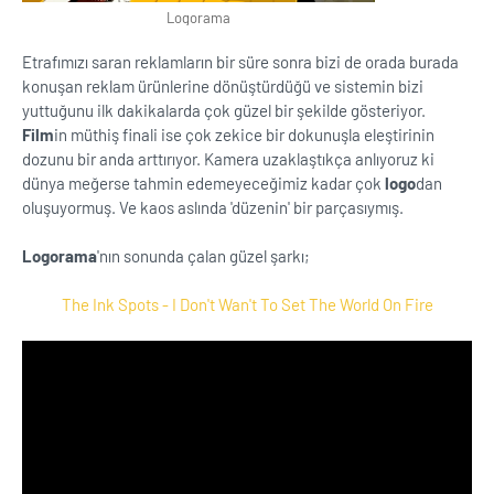
Logorama
Etrafımızı saran reklamların bir süre sonra bizi de orada burada
konuşan reklam ürünlerine dönüştürdüğü ve sistemin bizi
yuttuğunu ilk dakikalarda çok güzel bir şekilde gösteriyor.
Film
in müthiş finali ise çok zekice bir dokunuşla eleştirinin
dozunu bir anda arttırıyor. Kamera uzaklaştıkça anlıyoruz ki
dünya meğerse tahmin edemeyeceğimiz kadar çok
logo
dan
oluşuyormuş. Ve kaos aslında 'düzenin' bir parçasıymış.
Logorama
'nın sonunda çalan güzel şarkı;
The Ink Spots - I Don't Wan't To Set The World On Fire