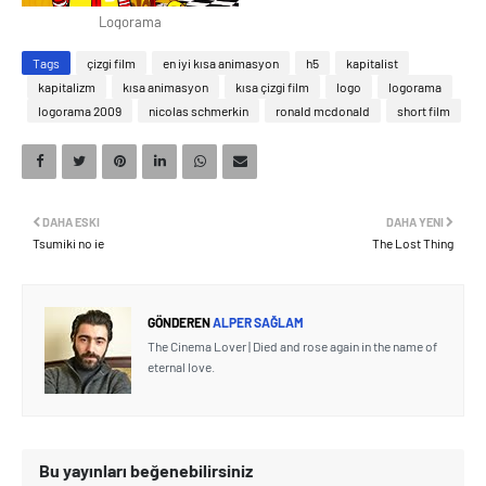
Logorama
Tags
çizgi film
en iyi kısa animasyon
h5
kapitalist
kapitalizm
kısa animasyon
kısa çizgi film
logo
logorama
logorama 2009
nicolas schmerkin
ronald mcdonald
short film
DAHA ESKI
DAHA YENI
Tsumiki no ie
The Lost Thing
GÖNDEREN
ALPER SAĞLAM
The Cinema Lover | Died and rose again in the name of
eternal love.
Bu yayınları beğenebilirsiniz