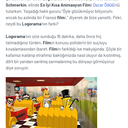
Schmerkin
, elinde
En İyi Kısa Animasyon
Film
i
Oscar Ödülü
'nü
tutarken. Yaşadığı haklı gururu ''Öyle gözükmüyor biliyorum;
ancak bu aslında bir Fransız
film
i.'' diyerek de bize yansıttı. Peki,
neydi bu
Logorama
'nın farkı?
Logorama
'nın size sunduğu 16 dakika, daha önce hiç
tatmadığınız türden.
Film
in konusu polislerin bir suçluyu
kovalamasından ibaret.
Film
in farklılığı ise makyajında. Şöyle bir
kafamızı kaldırıp etrafımız baktığımızda nasıl oluyor da kıstırılmış,
dört bir yandan sarılmış sarmalanmış bu dünyayı görmüyoruz
diye soruyor.