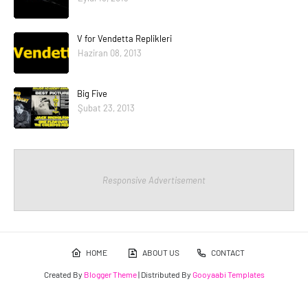
V for Vendetta Replikleri
Haziran 08, 2013
Big Five
Şubat 23, 2013
Responsive Advertisement
HOME
ABOUT US
CONTACT
Created By
Blogger Theme
| Distributed By
Gooyaabi Templates