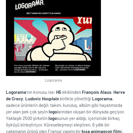
Logorama
Logorama
'nın konusu ise;
H5
ekibinden
François Alaux
,
Herve
de Crecy
,
Ludovic Houplain
birlikte yönettiği
Logorama
,
sadece ürünlerin değil; takım, kuruluş, albüm gibi hayatımızda
yer alan pek çok şeyin
logo
larından oluşan bir dünyada geçiyor.
Yaklaşık 2500 şirketin
logo
sunun yer aldığı, içerisinde birkaç
öyküyü birleştiriyor. Küreselleşmeyi eleştiren, 6 yıllık bir
çalışmanın ürünü olan Fransız yapımı bir
kısa animasyon
film
i.