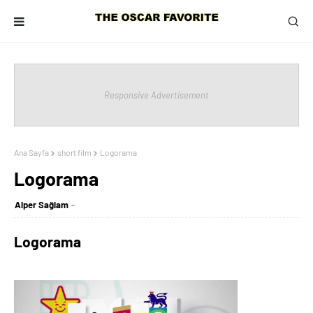
Responsive Advertisement
Ana Sayfa
short film
Logorama
Logorama
Alper Sağlam
Logorama