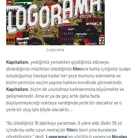
Logorama
Kapitalizm
, yediğimiz yemekten giydiğimiz elbiseye,
dinlediğimiz müzikten izlediğimiz
film
lere hatta içtiğimiz sudan
soluduğumuz havaya kadar her şeye burnunu sokmakta ve
bizim yerimize seçim yapma hakkını kendinde görmektedir.
Kapitalizm
, bizim de unutulmaz katkılarımızla büyümekte ve
gelişmektedir. Ama er ya da geç artık daha fazla
büyüyemeyeceği noktaya vardığında yerle bir olacaktır ve o
yerle bir oluş işte böyle olacaktır...
''Bu izlediğiniz 16 dakikayı yaratmak, 6 yılımı aldı; Belki 36 yıl
içinde bu sefer uzun metraj bir
film
le beni yine buralarda
görebilirsiniz.'' dedi.
Logorama
'nın yürütücü yapımcısı
Nicolas