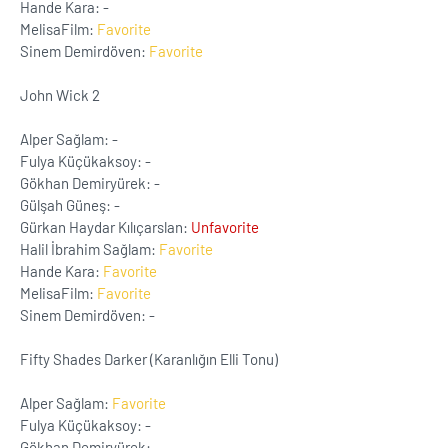
Hande Kara: -
MelisaFilm:
Favorite
Sinem Demirdöven:
Favorite
John Wick 2
Alper Sağlam: -
Fulya Küçükaksoy: -
Gökhan Demiryürek: -
Gülşah Güneş: -
Gürkan Haydar Kılıçarslan:
Unfavorite
Halil İbrahim Sağlam:
Favorite
Hande Kara:
Favorite
MelisaFilm:
Favorite
Sinem Demirdöven: -
Fifty Shades Darker (Karanlığın Elli Tonu)
Alper Sağlam:
Favorite
Fulya Küçükaksoy: -
Gökhan Demiryürek: -