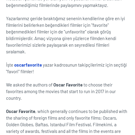
beğenmediğimiz filmlerinde paylaşımını yapmaktayız.
Yazarlarımız geride bıraktığımız senenin kendilerine göre en iyi
filmlerini belirlerken beğendikleri filmler için ''favorite''
beğenmedikleri filmler için de ''unfavorite'' olarak görüş
bildirmişlerdir. Amaç vizyona giren yüzlerce filmden kendi
favorilerimizi sizlerle paylaşarak en seyredilesi filmleri
sıralamak.
İşte
oscarfavorite
yazar kadrosunun takipçilerimiz için seçtiği
''favori'' filmler!
We asked the authors of
Oscar Favorite
to choose their
favorites among the movies that start to run in 2017 in our
country.
Oscar Favorite
, which generally continues to be published with
the sharing of foreign films and only favorite films; Oscars,
Golden Globes, Baftas, Istanbul Film Festival, Filmekimi, a
variety of awards, festivals and all the films in the events are