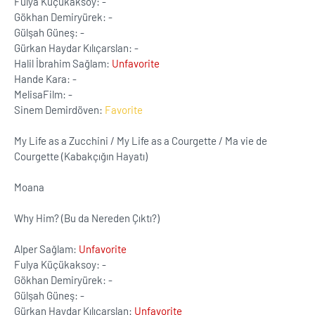
Fulya Küçükaksoy: -
Gökhan Demiryürek: -
Gülşah Güneş: -
Gürkan Haydar Kılıçarslan: -
Halil İbrahim Sağlam:
Unfavorite
Hande Kara: -
MelisaFilm: -
Sinem Demirdöven:
Favorite
My Life as a Zucchini / My Life as a Courgette / Ma vie de
Courgette (Kabakçığın Hayatı)
Moana
Why Him? (Bu da Nereden Çıktı?)
Alper Sağlam:
Unfavorite
Fulya Küçükaksoy: -
Gökhan Demiryürek: -
Gülşah Güneş: -
Gürkan Haydar Kılıçarslan:
Unfavorite