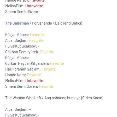
Hande Kara:
Unfavorite
MelisaFilm:
Unfavorite
Sinem Demirdöven: -
The Salesman
/ Forushande / Le client (Satıcı)
Gülşah Güneş:
Favorite
Alper Sağlam:
Favorite
Fulya Küçükaksoy: -
Gökhan Demiryürek:
Favorite
Gülşah Güneş: -
Gürkan Haydar Kılıçarslan:
Favorite
Halil İbrahim Sağlam:
Favorite
Hande Kara:
Favorite
MelisaFilm:
Unfavorite
Sinem Demirdöven:
Favorite
The Woman Who Left / Ang babaeng humayo (Giden Kadın)
Alper Sağlam: -
Fulya Küçükaksoy: -